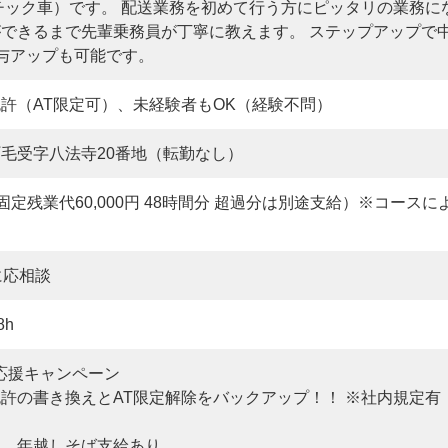
チック車）です。 配送業務を初めて行う方にピッタリの業務に
できるまで先輩乗務員が丁寧に教えます。 ステップアップで
与アップも可能です。
許（AT限定可）、未経験者もOK（経験不問）
毛受字八法寺20番地（転勤なし）
～（固定残業代60,000円 48時間分 超過分は別途支給）※コー
に応相談
8h
応援キャンペーン
許の書き換えとAT限定解除をバックアップ！！ ※社内規定有
キ、年越しそば支給あり