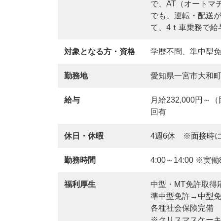
で、AT（オートマ
でも、運転・配送が
て、4ｔ車乗務で給
対象となる方・資格
学歴不問、準中型免
勤務地
愛知県一宮市大和町
給与
月給232,000円
回有
休日・休暇
4週6休 ※面接時
勤務時間
4:00～14:00 ※実働
福利厚生
中型・MT免許取得
準中型免許→中型免
各種社会保険完備
※クリスマスケー